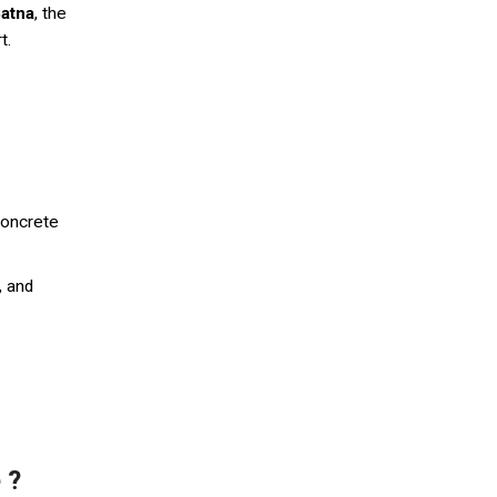
atna
, the
t.
concrete
, and
 ?