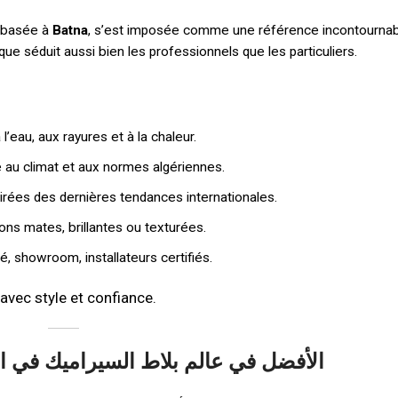
, basée à
Batna
, s’est imposée comme une référence incontournab
rque séduit aussi bien les professionnels que les particuliers.
l’eau, aux rayures et à la chaleur.
 au climat et aux normes algériennes.
irées des dernières tendances internationales.
ons mates, brillantes ou texturées.
 showroom, installateurs certifiés.
vec style et confiance.
لماذ Royal Ceram الأفضل في عالم بلاط السيراميك في الجزائر؟