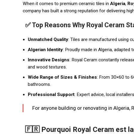
When it comes to premium ceramic tiles in
Algeria
,
Ro
company has built a strong reputation for delivering high-q
✅ Top Reasons Why Royal Ceram Sta
Unmatched Quality
: Tiles are manufactured using cut
Algerian Identity
: Proudly made in Algeria, adapted 
Innovative Designs
: Royal Ceram constantly releas
and wood textures.
Wide Range of Sizes & Finishes
: From 30×60 to 60
bathrooms.
Professional Support
: Expert advice, local installe
For anyone building or renovating in Algeria, 
🇫🇷 Pourquoi Royal Ceram est la