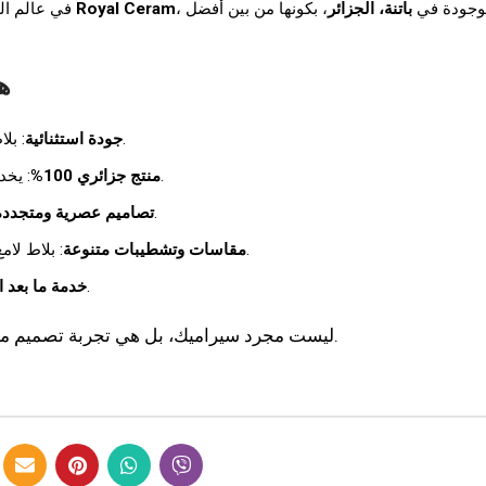
في عالم البناء والتجديد، يُعد اختيار السيراميك أمرًا حساسًا. ولهذا تميّزت
Royal Ceram
، بكونها من بين أفضل
باتنة، الجزائر
، وجودة في
هي 
: بلاط قوي، مقاوم للماء والخدوش، مصنع وفقًا لأحدث المعايير.
جودة استثنائية
: يخدم البيئة المحلية، ومتوافق مع ذوق وثقافة السوق الجزائري.
منتج جزائري 100%
: تشكيلة غنية من الأنماط والألوان تواكب الموضة العالمية.
تصاميم عصرية ومتجددة
: بلاط لامع، مطفي، أو خشن، يناسب الأرضيات والجدران والحمامات.
مقاسات وتشطيبات متنوعة
: استشارات فنية، تركيبات احترافية، ودعم محلي سريع.
خدمة ما بعد ال
Royal Ceram ليست مجرد سيراميك، بل هي تجربة تصميم متكاملة تليق بذوق الجزائري العصري.