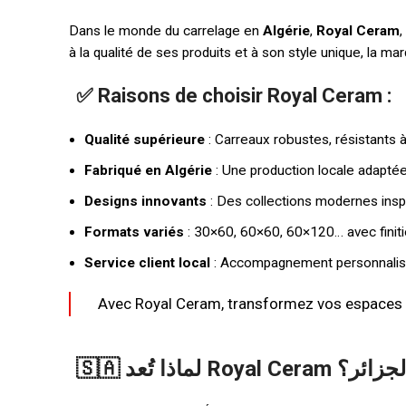
Dans le monde du carrelage en
Algérie
,
Royal Ceram
à la qualité de ses produits et à son style unique, la ma
✅ Raisons de choisir Royal Ceram :
Qualité supérieure
: Carreaux robustes, résistants à 
Fabriqué en Algérie
: Une production locale adaptée
Designs innovants
: Des collections modernes insp
Formats variés
: 30×60, 60×60, 60×120… avec finiti
Service client local
: Accompagnement personnalisé,
Avec Royal Ceram, transformez vos espaces a
🇸🇦 ا تُعد